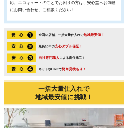
応。エコキュートのことでお困りの方は、安心堂へお気軽
にお問い合わせ、ご相談ください！
地域最安値！
全国58店舗、一括大量仕入れで
安心ダブル保証！
最長10年の
自社専門職人
による責任施工！
簡単見積もり！
ネットやLINEで
一括大量仕入れで
地域最安値に挑戦！