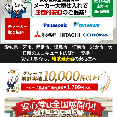
愛知県一宮市、稲沢市、津島市、江南市、岩倉市、大
口町のエコキュートの修理・交換・
取付工事なら、
地域最安値
の安心堂へ
1,799
グループ累計施工事例掲載数
件突破！