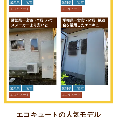
愛知県
一宮市
愛知県
一宮市
エコキュート
エコキュート
愛知県一宮市・Y様│ハウ
愛知県一宮市・M様│補助
スメーカーより安いとの
金を活用したエコキュー
ことでエコキュート交換
ト交換工事
のご依頼をいただきまし
た
愛知県
一宮市
愛知県
一宮市
エコキュート
エコキュート
エコキュートの人気モデル