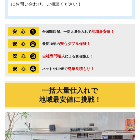
にお問い合わせ、ご相談ください！
地域最安値！
全国58店舗、一括大量仕入れで
安心ダブル保証！
最長10年の
自社専門職人
による責任施工！
簡単見積もり！
ネットやLINEで
一括大量仕入れで
地域最安値に挑戦！