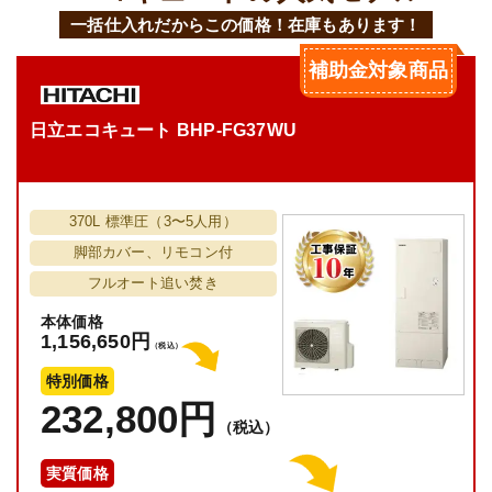
一括仕入れだからこの価格！在庫もあります！
補助金対象商品
日立エコキュート BHP-FG37WU
370L 標準圧（3〜5人用）
脚部カバー、リモコン付
フルオート追い焚き
本体価格
1,156,650円
（税込）
特別価格
232,800円
（税込）
実質価格