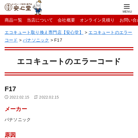
商品一覧
当店について
会社概要
オンライン見積り
お問い合
エコキュート取り換え専門店【安心堂】
>
エコキュートのエラー
コード
>
パナソニック
>
F17
エコキュートのエラーコード
F17
2022.02.15
2022.02.15
メーカー
パナソニック
原因