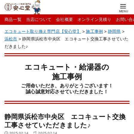
商品一覧
当店について
会社概要
オンライン見積り
お問い合
エコキュート取り換え専門店【安心堂】
>
施工事例
>
静岡県
>
浜松市
>
静岡県浜松市中央区 エコキュート交換工事させていた
だきました♪
エコキュート・給湯器の
施工事例
ご用命いただき、ありがとうございます！
誠心誠意対応させていただきました！
静岡県浜松市中央区 エコキュート交換
工事させていただきました♪
2025.02.14
2025.02.14