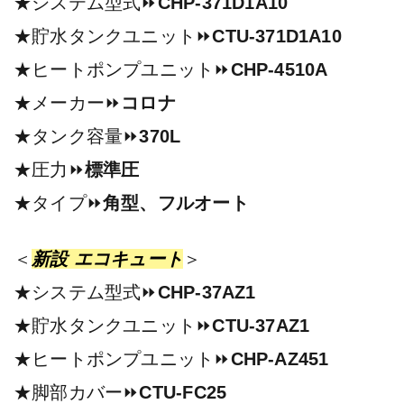
★システム型式⏩
CHP-371D1A10
★貯水タンクユニット⏩
CTU-371D1A10
★ヒートポンプユニット⏩
CHP-4510A
★メーカー⏩
コロナ
★タンク容量⏩
370L
★圧力⏩
標準圧
★タイプ⏩
角型、フルオート
＜
新設 エコキュート
＞
★システム型式⏩
CHP-37AZ1
★貯水タンクユニット⏩
CTU-37AZ1
★ヒートポンプユニット⏩
CHP-AZ451
★脚部カバー⏩
CTU-FC25