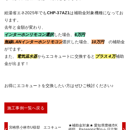
給湯省エネ2025年でも
CHP-37AZ1
は補助金対象機種になってお
ります。
去年と金額が変わり、
インターホンリモコン選択
した場合、
6万円
無線LANインターホンリモコン
選択した場合、
10万円
の補助金
がでます。
また、
電気温水器
からエコキュートに交換すると
プラス４万
補助
金が出ます！
お得にエコキュートを交換したい方はぜひご検討ください♪
施工事例一覧へ戻る
★補助金対象★ 愛知県豊橋市K
宮崎県小林市U様邸 エコキュー
様邸 Panasonic製から日立製