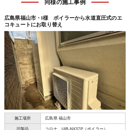
同様の施工事例
広島県福山市・I様 ボイラーから水道直圧式のエ
コキュートにお取り替え
施工場所
広島県
福山市
旧製品
コロナ UIB-NX37P（ボイラー）