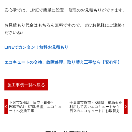
安心堂では、LINEで簡単に設置・修理のお見積もりができます。
お見積もり代金はもちろん無料ですので、ぜひお気軽にご連絡く
ださいね♪
LINEでカンタン！無料お見積もり
エコキュートの交換、故障修理、取り替え工事なら【安心堂】
施工事例一覧へ戻る
下関市S様邸 日立（BHP-
千葉県市原市・K様邸 補助金を
FG37WU）370L角型 エコキュ
利用して古いエコキュートから
ートへ交換工事
日立のエコキュートにお取替え